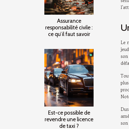
sén
l'at
Assurance
Un
responsabilité civile :
ce qu’il faut savoir
Le 
jeud
son
défa
Tou
plus
pro
Not
Dura
Est-ce possible de
amér
revendre une licence
son
de taxi ?