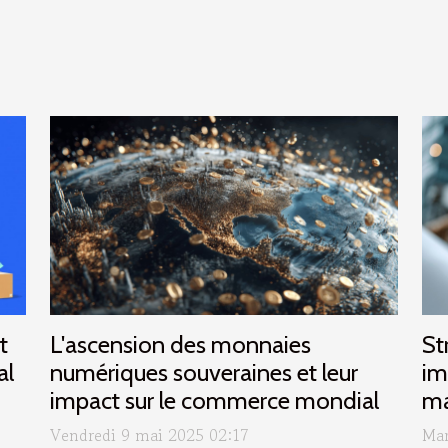
t
L'ascension des monnaies
St
al
numériques souveraines et leur
im
impact sur le commerce mondial
ma
Vendredi 9 mai 2025 02:17
Mar