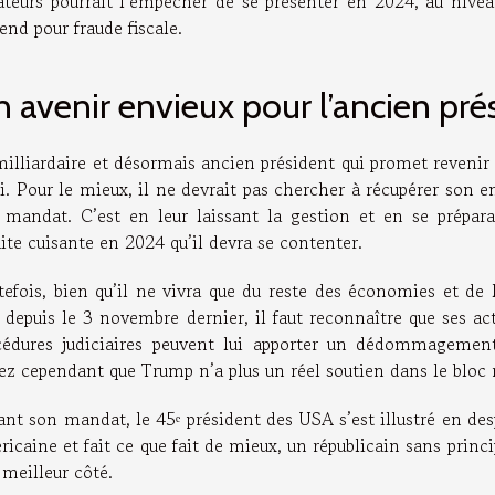
ateurs pourrait l’empêcher de se présenter en 2024, au niveau
tend pour fraude fiscale.
 avenir envieux pour l’ancien pr
milliardaire et désormais ancien président qui promet revenir 
i. Pour le mieux, il ne devrait pas chercher à récupérer son 
 mandat. C’est en leur laissant la gestion et en se prépar
ite cuisante en 2024 qu’il devra se contenter.
tefois, bien qu’il ne vivra que du reste des économies et d
 depuis le 3 novembre dernier, il faut reconnaître que ses acti
cédures judiciaires peuvent lui apporter un dédommagement s
ez cependant que Trump n’a plus un réel soutien dans le bloc r
nt son mandat, le 45ᵉ président des USA s’est illustré en des
icaine et fait ce que fait de mieux, un républicain sans princi
 meilleur côté.