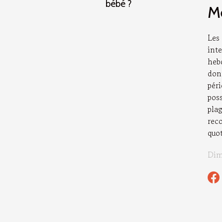
bébé ?
Me
Les
inte
heb
don
pér
poss
pla
rec
quot
Dim