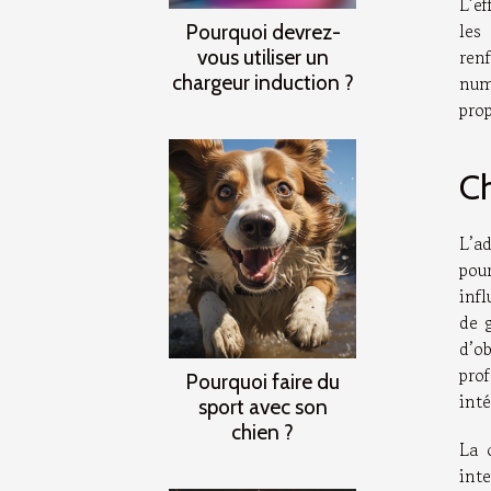
L’e
les
Pourquoi devrez-
vous utiliser un
ren
chargeur induction ?
num
prop
Ch
L’ad
pou
infl
de 
d’o
pro
Pourquoi faire du
inté
sport avec son
chien ?
La 
int