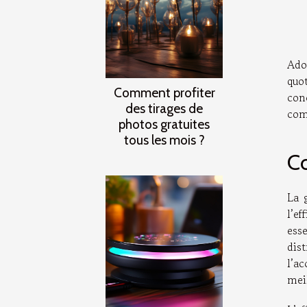
Ado
quo
Comment profiter
con
des tirages de
com
photos gratuites
tous les mois ?
C
La 
l’ef
esse
dis
l’a
meil