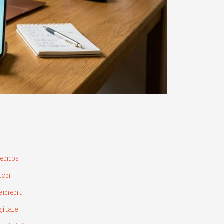
temps
ion
cement
gitale