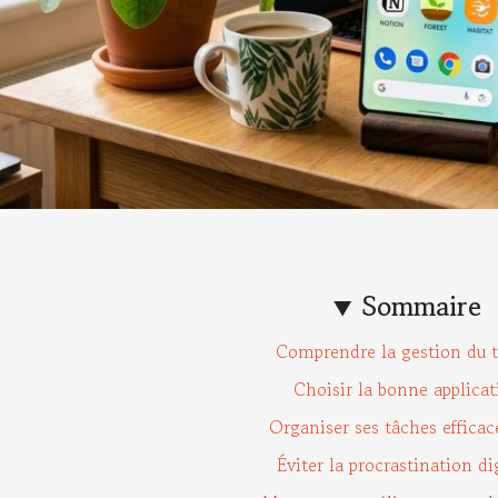
Sommaire
Comprendre la gestion du 
Choisir la bonne applicat
Organiser ses tâches effica
Éviter la procrastination di