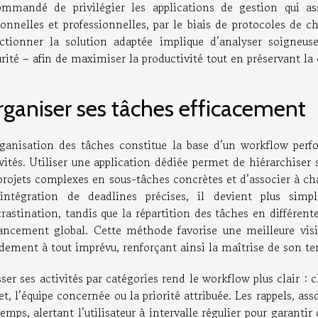
ommandé de privilégier les applications de gestion qui a
onnelles et professionnelles, par le biais de protocoles de c
ectionner la solution adaptée implique d’analyser soigne
rité – afin de maximiser la productivité tout en préservant la
ganiser ses tâches efficacement
rganisation des tâches constitue la base d’un workflow perfo
vités. Utiliser une application dédiée permet de hiérarchiser s
 projets complexes en sous-tâches concrètes et d’associer à c
’intégration de deadlines précises, il devient plus simp
rastination, tandis que la répartition des tâches en différen
vancement global. Cette méthode favorise une meilleure visibi
idement à tout imprévu, renforçant ainsi la maîtrise de son t
ser ses activités par catégories rend le workflow plus clair : 
et, l’équipe concernée ou la priorité attribuée. Les rappels, as
emps, alertant l’utilisateur à intervalle régulier pour garanti