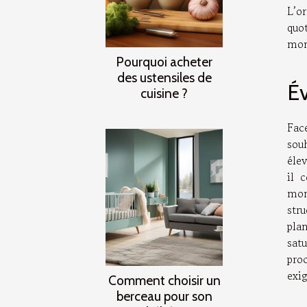
L’o
quot
mom
Pourquoi acheter
des ustensiles de
Év
cuisine ?
Fac
sou
élev
il 
mom
str
pla
sat
pro
exi
Comment choisir un
berceau pour son