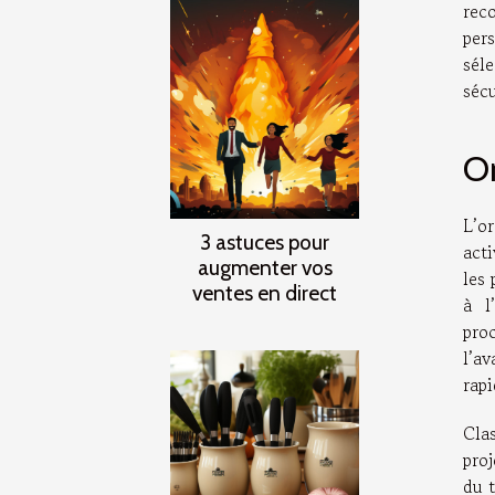
rec
pers
sél
sécu
Or
L’o
3 astuces pour
acti
augmenter vos
les
ventes en direct
à l
proc
l’a
rap
Clas
proj
du t