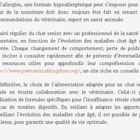
’allergies, une formule hypoallergénique peut s’imposer pour 
ix de la nourriture doit donc toujours être fait en tenant
ommandations du vétérinaire, expert en santé animale.
suivi régulier du chat senior avec un professionnel de la sant
mentaire, en fonction de l’évolution des maladies chat âgé 
ptée. Chaque changement de comportement, perte de poids,
t inciter à consulter rapidement afin de prévenir d’éventuell
 ressources utiles pour approfondir leur compréhension 
ps://www.pawsanimalkingdom.org/
, un site riche en conseils
définitive, le choix de l’alimentation adaptée pour un chat s
ée en étroite collaboration avec le vétérinaire. Celui-ci
ilisation de formules spécifiques pour l’insuffisance rénale ch
cas de troubles digestifs. En veillant à adapter les apport
veillant l’évolution des maladies chat âgé, il est possible de
llesse, pour garantir une qualité de vie optimale.