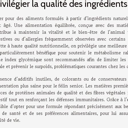
ivilégier la qualité des ingrédients
er pour des aliments formulés à partir d’ingrédients nature
t âgé. Une alimentation équilibrée, conçue avec des mati
tribue à maintenir la vitalité et le bien-être de l’animal 
estives ou d’allergies fréquemment observées avec certains 
tte à haute qualité nutritionnelle, on privilégie une meilleure
 particulièrement bénéfique pour soutenir le métabolisme ral
ble index glycémique sont recommandés afin de limiter les v
le et prévenir le surpoids, problématiques courantes chez les 
bsence d’additifs inutiles, de colorants ou de conservateurs
mentation plus saine pour le félin senior. Les matières premiè
rces de protéines animales de qualité et des fibres végétales
stif tout en renforçant les défenses immunitaires. Grâce à l’ex
sible d’opter pour une formule répondant précisément aux b
t de santé et de ses préférences alimentaires, pour lui ass
ité de vie.