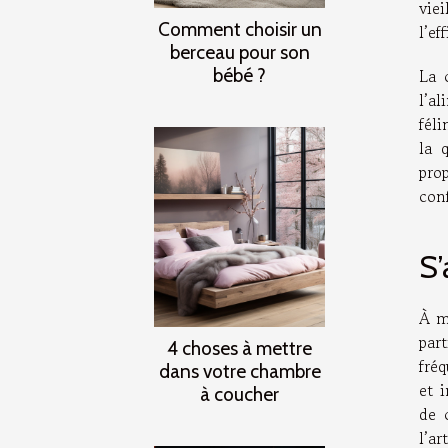
vie
Comment choisir un
l’ef
berceau pour son
bébé ?
La 
l’a
féli
la 
pro
conf
S’
À m
par
4 choses à mettre
fré
dans votre chambre
et 
à coucher
de 
l’ar