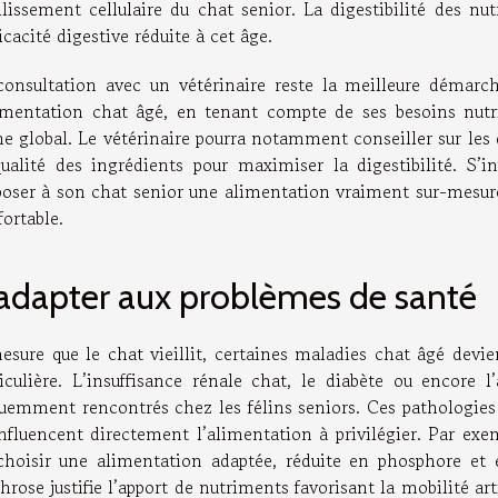
illissement cellulaire du chat senior. La digestibilité des n
ficacité digestive réduite à cet âge.
consultation avec un vétérinaire reste la meilleure démarc
limentation chat âgé, en tenant compte de ses besoins nutri
ne global. Le vétérinaire pourra notamment conseiller sur les 
qualité des ingrédients pour maximiser la digestibilité. S’
poser à son chat senior une alimentation vraiment sur-mesure, 
ortable.
adapter aux problèmes de santé
esure que le chat vieillit, certaines maladies chat âgé devi
ticulière. L’insuffisance rénale chat, le diabète ou encore l
quemment rencontrés chez les félins seniors. Ces pathologies 
influencent directement l’alimentation à privilégier. Par exem
choisir une alimentation adaptée, réduite en phosphore et 
throse justifie l’apport de nutriments favorisant la mobilité ar