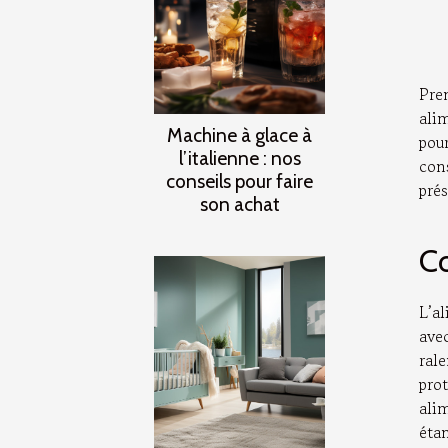
Pre
ali
Machine à glace à
pou
l’italienne : nos
con
conseils pour faire
prés
son achat
Co
L’al
avec
ral
prot
ali
éta