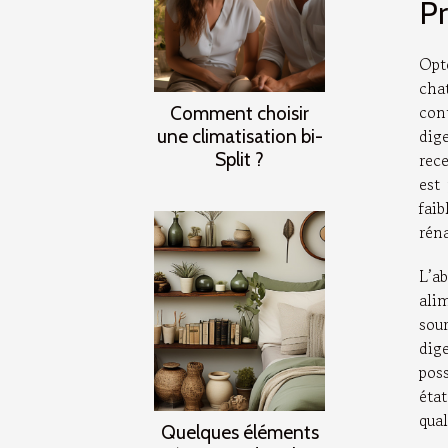
Pr
Opt
cha
con
Comment choisir
une climatisation bi-
dig
Split ?
rece
est
fai
réna
L’a
ali
sou
dige
pos
éta
qual
Quelques éléments