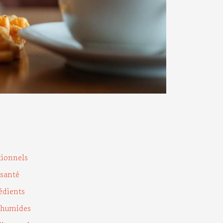
tionnels
 santé
rédients
t humides