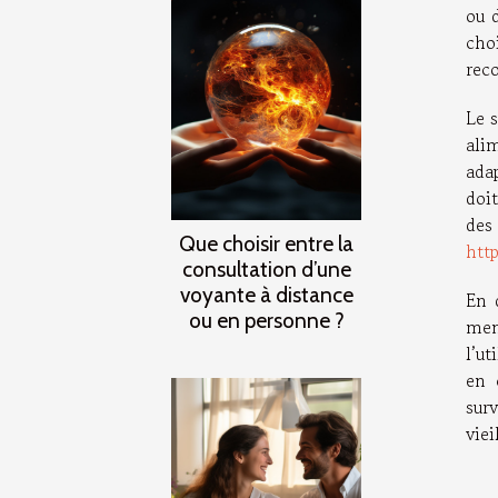
ou d
cho
rec
Le 
ali
ada
doi
des
Que choisir entre la
htt
consultation d’une
voyante à distance
En 
ou en personne ?
men
l’ut
en 
sur
viei