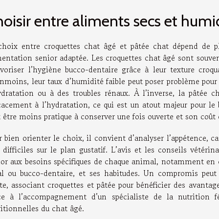
oisir entre aliments secs et humi
choix entre croquettes chat âgé et pâtée chat dépend de plu
entation senior adaptée. Les croquettes chat âgé sont souvent 
avoriser l’hygiène bucco-dentaire grâce à leur texture croqua
nmoins, leur taux d’humidité faible peut poser problème pour 
ydratation ou à des troubles rénaux. À l’inverse, la pâtée c
icacement à l’hydratation, ce qui est un atout majeur pour le
 être moins pratique à conserver une fois ouverte et son coût e
 bien orienter le choix, il convient d’analyser l’appétence, ca
 difficiles sur le plan gustatif. L’avis et les conseils vétéri
ior aux besoins spécifiques de chaque animal, notamment en c
al ou bucco-dentaire, et ses habitudes. Un compromis peut 
te, associant croquettes et pâtée pour bénéficier des avantage
ce à l’accompagnement d’un spécialiste de la nutrition fé
itionnelles du chat âgé.