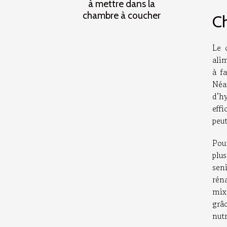
à mettre dans la
chambre à coucher
Ch
Le 
alim
à f
Néa
d’h
eff
peut
Pour
plus
sen
rén
mix
grâ
nutr