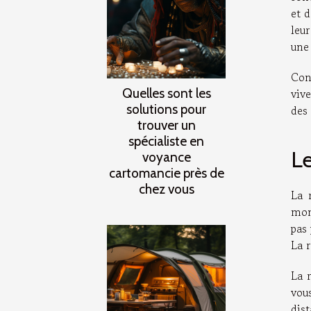
et 
leur
une
Con
Quelles sont les
viv
solutions pour
des
trouver un
spécialiste en
Le
voyance
cartomancie près de
chez vous
La 
mom
pas
La 
La 
vous
dis