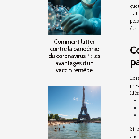
quot
natu
per
être
Comment lutter
Co
contre la pandémie
du coronavirus ? : les
p
avantages d’un
vaccin remède
Lor
pré
idé
Si t
auc