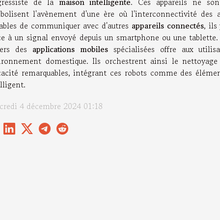
gressiste de la
maison intelligente
. Ces appareils ne so
bolisent l'avènement d'une ère où l'interconnectivité des 
ables de communiquer avec d'autres
appareils connectés
, il
ce à un signal envoyé depuis un smartphone ou une tablette.
vers des
applications mobiles
spécialisées offre aux utili
ironnement domestique. Ils orchestrent ainsi le nettoyag
icacité remarquables, intégrant ces robots comme des éléme
lligent.
credi 4 décembre 2024 01:18