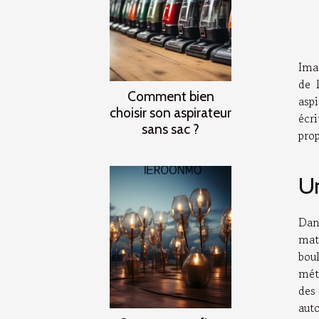
Imag
de 
Comment bien
asp
choisir son aspirateur
écr
sans sac ?
pro
Un
Dan
mat
bou
mét
des
aut