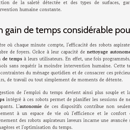
ction de la saleté détectée et des types de surfaces, ga
ervention humaine constante.
 gain de temps considérable pour 
'ère où chaque minute compte, l'efficacité des robots aspirat
bre de foyers. Grâce à leur capacité de
nettoyage autonom
n de temps
à leurs utilisateurs. En effet, une fois programmés,
 sols sans requérir la moindre intervention humaine. Cette t
contraintes du ménage quotidien et de consacrer ces précieuses
sirs, de travail ou tout simplement de moments de détente.
gestion de l'emploi du temps devient ainsi plus souple et 
ps
intégré à ces robots permet de planifier les sessions de n
upants. L'
autonomie
de ces dispositifs contribue non seul
lement à un espace de vie où l'efficience et le confort 
vènement des robots aspirateurs laveurs incarne une avancée s
agères et l'optimisation du temps.