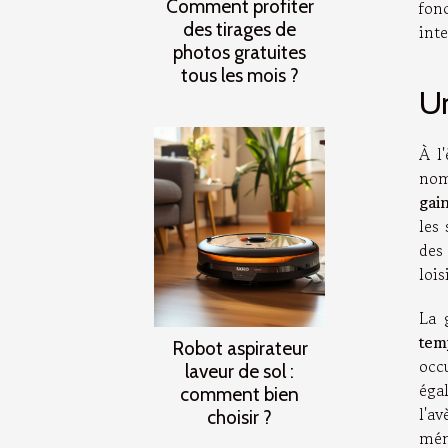
Comment profiter
fon
des tirages de
int
photos gratuites
tous les mois ?
Un
À l
nom
gai
les
des 
loi
La 
tem
Robot aspirateur
occ
laveur de sol :
éga
comment bien
l'a
choisir ?
mén