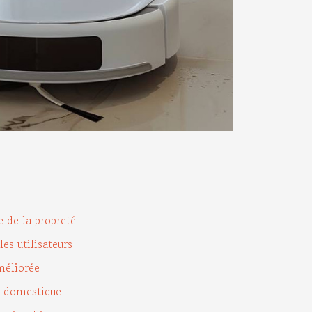
 de la propreté
es utilisateurs
méliorée
e domestique