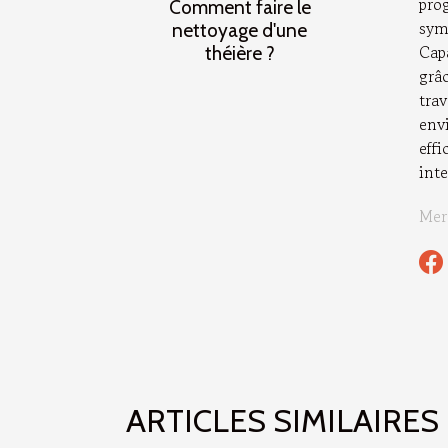
pro
Comment faire le
sym
nettoyage d'une
Cap
théière ?
grâ
tra
env
eff
inte
Mer
ARTICLES SIMILAIRES