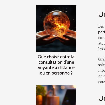
Un
Les
per
con
atou
les 
Que choisir entre la
Grâ
consultation d’une
sal
voyante à distance
moq
ou en personne ?
env
couv
Un