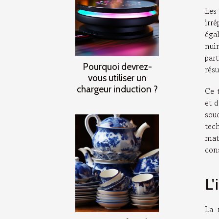
Les
irr
éga
nui
par
Pourquoi devrez-
résu
vous utiliser un
chargeur induction ?
Ce 
et d
sou
tec
mat
con
L'
La 