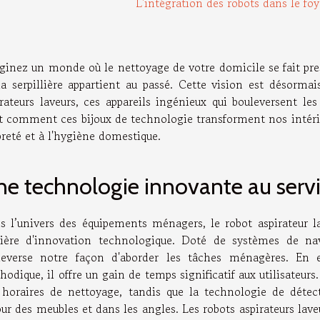
L'intégration des robots dans le foy
inez un monde où le nettoyage de votre domicile se fait presq
la serpillière appartient au passé. Cette vision est désorma
irateurs laveurs, ces appareils ingénieux qui bouleversent l
it comment ces bijoux de technologie transforment nos intéri
preté et à l'hygiène domestique.
e technologie innovante au servi
s l’univers des équipements ménagers, le robot aspirateur 
ière d'innovation technologique. Doté de systèmes de nav
leverse notre façon d'aborder les tâches ménagères. En 
hodique, il offre un gain de temps significatif aux utilisateu
 horaires de nettoyage, tandis que la technologie de détect
our des meubles et dans les angles. Les robots aspirateurs la