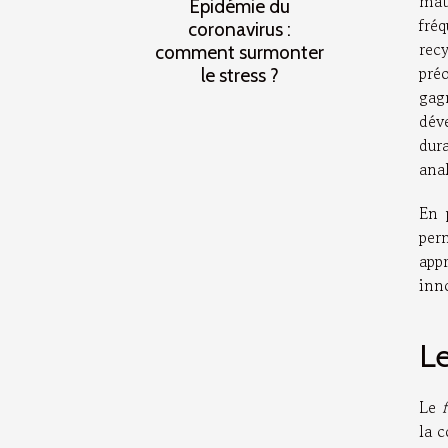
maté
Épidémie du
fré
coronavirus :
rec
comment surmonter
pré
le stress ?
gag
dév
dur
ana
En 
per
appr
inn
Le
Le
la 