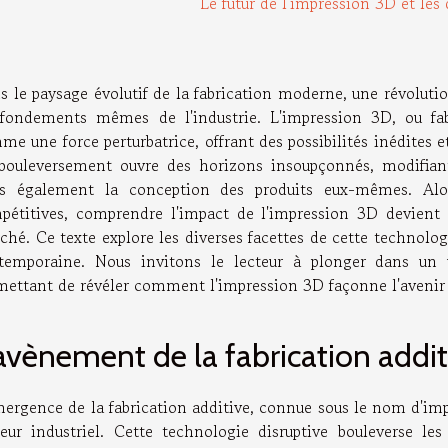
Le futur de l'impression 3D et les 
s le paysage évolutif de la fabrication moderne, une révolut
 fondements mêmes de l'industrie. L'impression 3D, ou fab
e une force perturbatrice, offrant des possibilités inédites et
bouleversement ouvre des horizons insoupçonnés, modifian
s également la conception des produits eux-mêmes. Alors
pétitives, comprendre l'impact de l'impression 3D devient 
hé. Ce texte explore les diverses facettes de cette technolog
temporaine. Nous invitons le lecteur à plonger dans un un
mettant de révéler comment l'impression 3D façonne l'avenir d
avènement de la fabrication addit
mergence de la fabrication additive, connue sous le nom d'imp
teur industriel. Cette technologie disruptive bouleverse le