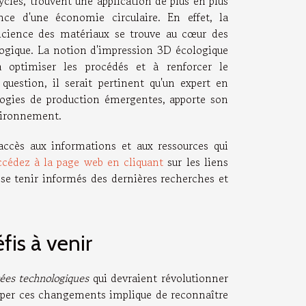
yclés, trouvent une application de plus en plus
nce d'une économie circulaire. En effet, la
fficience des matériaux se trouve au cœur des
logique. La notion d'impression 3D écologique
 optimiser les procédés et à renforcer le
question, il serait pertinent qu'un expert en
ologies de production émergentes, apporte son
nvironnement.
'accès aux informations et aux ressources qui
ccédez à la page web en cliquant
sur les liens
à se tenir informés des dernières recherches et
fis à venir
ées technologiques
qui devraient révolutionner
ciper ces changements implique de reconnaître