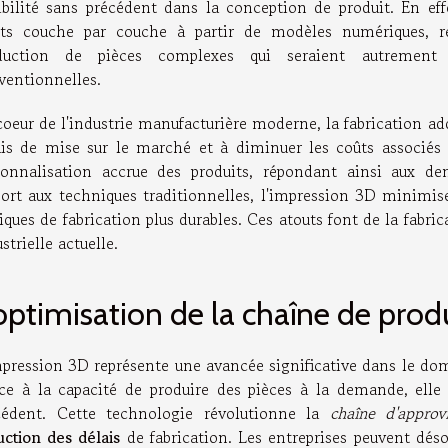
xibilité sans précédent dans la conception de produit. En ef
ets couche par couche à partir de modèles numériques, re
duction de pièces complexes qui seraient autrement 
ventionnelles.
oeur de l'industrie manufacturière moderne, la fabrication addi
ais de mise sur le marché et à diminuer les coûts associés 
sonnalisation accrue des produits, répondant ainsi aux d
port aux techniques traditionnelles, l'impression 3D minimis
iques de fabrication plus durables. Ces atouts font de la fabric
strielle actuelle.
optimisation de la chaîne de prod
mpression 3D représente une avancée significative dans le do
ce à la capacité de produire des pièces à la demande, ell
cédent. Cette technologie révolutionne la
chaîne d'approv
uction des délais
de fabrication. Les entreprises peuvent déso