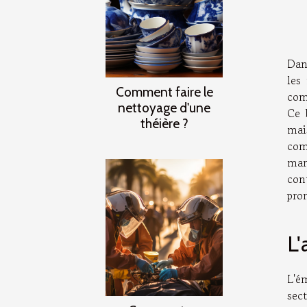
Dan
les
Comment faire le
comm
nettoyage d'une
Ce 
théière ?
mai
com
marc
con
pro
L'
L'é
sec