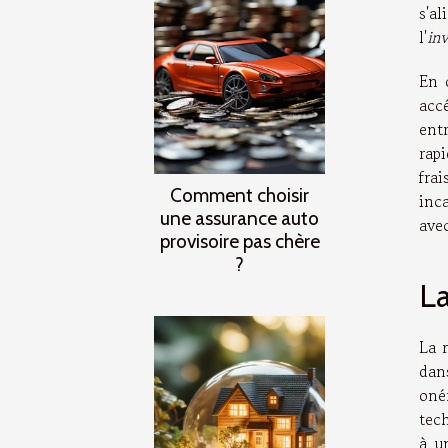
s'a
l'
in
En 
acc
ent
rap
fra
Comment choisir
inc
une assurance auto
avec
provisoire pas chère
?
La
La 
dans
oné
tec
à u