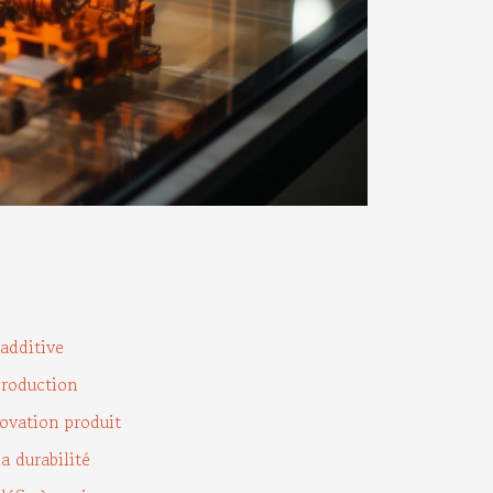
additive
production
ovation produit
a durabilité