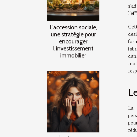
s'a
l'ef
Cet
L’accession sociale,
des
une stratégie pour
encourager
for
l’investissement
fab
immobilier
dan
mat
res
Le
La 
per
pou
réd