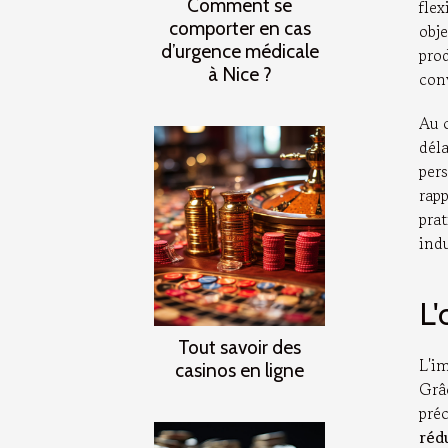
Comment se
fle
comporter en cas
obj
d’urgence médicale
pro
à Nice ?
con
Au c
dél
per
rap
prat
indu
L'
Tout savoir des
L'i
casinos en ligne
Grâ
pré
réd