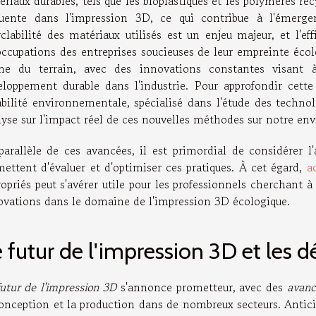
riaux durables, tels que les bioplastiques et les polymères rec
quente dans l'impression 3D, ce qui contribue à l'émerge
yclabilité des matériaux utilisés est un enjeu majeur, et l'e
occupations des entreprises soucieuses de leur empreinte éco
ne du terrain, avec des innovations constantes visant à
eloppement durable dans l'industrie. Pour approfondir cette 
abilité environnementale, spécialisé dans l'étude des techn
lyse sur l'impact réel de ces nouvelles méthodes sur notre e
parallèle de ces avancées, il est primordial de considérer l
mettent d'évaluer et d'optimiser ces pratiques. À cet égard,
a
opriés peut s'avérer utile pour les professionnels cherchant 
ovations dans le domaine de l'impression 3D écologique.
 futur de l'impression 3D et les dé
futur de l'impression 3D
s'annonce prometteur, avec des
avanc
conception et la production dans de nombreux secteurs. Anti