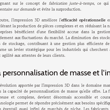
lignant sur le concept de
fabrication juste-à-temps
, ce qui
ventaire sur demande
et évite la surproduction.
outre, l'impression 3D améliore l'
efficacité opérationnelle
en
élérant la production de pièces complexes et en réduisant la 
reprises bénéficient d'une flexibilité accrue dans la gesti
idement aux fluctuations du marché. La diminution des stocks
is de stockage, contribuant à une gestion plus efficiente d
arne un levier stratégique pour les industriels qui cherchent
 agilité aux attentes de leurs clients.
 personnalisation de masse et l'
révolution apportée par l'impression 3D dans le domaine man
 la capacité de personnalisation de masse qu'elle offre. La f
reuse et complexe, devient désormais accessible et coura
hnologie permet de répondre précisément aux besoins spécifiq
n éventail quasi infini de marchés de niche. Les fabricants