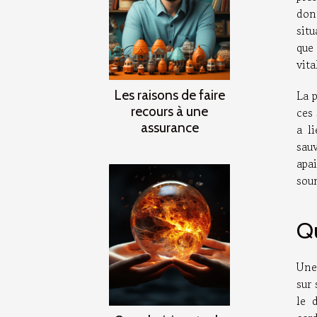
don
sit
que
vita
Les raisons de faire
La p
recours à une
ces 
assurance
a l
sau
apa
sou
Qu
Une
sur 
le 