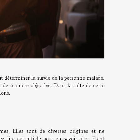
t déterminer la survie de la personne malade.
ir de manière objective. Dans la suite de cette
tions.
rmes. Elles sont de diverses origines et ne
vez
lire
cet article pour en savoir plus. Étant