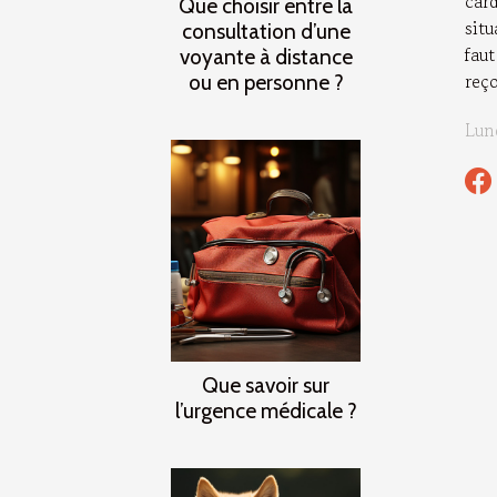
car
Que choisir entre la
situ
consultation d’une
faut
voyante à distance
reço
ou en personne ?
Lun
Que savoir sur
l’urgence médicale ?