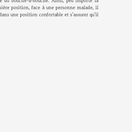
ode du bouche-à-bouche. Ainsi, peu importe la
rnière position, face à une personne malade, il
 dans une position confortable et s’assurer qu’il