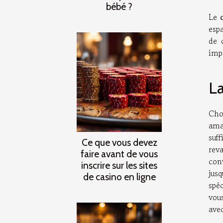
bébé ?
Le
esp
de 
impl
La
Choi
ama
suf
Ce que vous devez
reva
faire avant de vous
con
inscrire sur les sites
jus
de casino en ligne
spéc
vou
avec