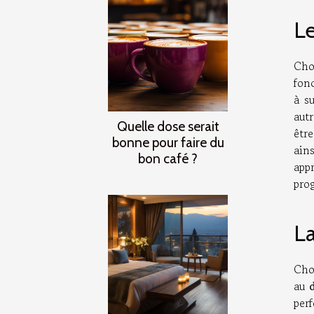
Le
Cho
fonc
à s
aut
Quelle dose serait
êtr
bonne pour faire du
ain
bon café ?
app
pro
La
Cho
au
per