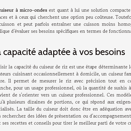
cuiseur à micro-ondes
est quant à lui une solution compacte 
aces et à ceux qui cherchent une option peu coûteuse. Toutefoi
cuisson et peut parfois entraîner une cuisson moins homog
ique d'évaluer ses besoins spécifiques en termes de fonctionna
 capacité adaptée à vos besoins
sir la capacité du cuiseur de riz est une étape déterminante lo
teurs cuisinant occasionnellement à domicile, un cuiseur fami
fire. Il permet de mesurer le riz avec précision tout en
nche, pour un usage professionnel, où la quantité de sushis à
vient de s'orienter vers un cuiseur professionnel. Ces modèle
qu'à plusieurs dizaines de portions, ce qui répond aux exigenc
ialisés. La taille du cuiseur doit donc être en adéquation av
s recherchez des idées de présentation ou d'accompagnement
 ses recettes et conseils pour tirer le meilleur parti de votre c