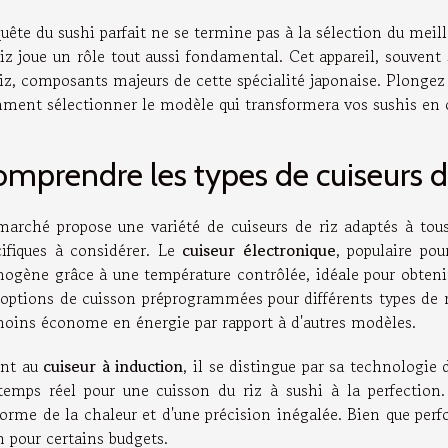
uête du sushi parfait ne se termine pas à la sélection du meill
iz joue un rôle tout aussi fondamental. Cet appareil, souvent
iz, composants majeurs de cette spécialité japonaise. Plongez 
ment sélectionner le modèle qui transformera vos sushis en œ
mprendre les types de cuiseurs d
marché propose une variété de cuiseurs de riz adaptés à tous
cifiques à considérer. Le
cuiseur électronique
, populaire pou
ogène grâce à une température contrôlée, idéale pour obtenir l
 options de cuisson préprogrammées pour différents types de r
moins économe en énergie par rapport à d'autres modèles.
nt au
cuiseur à induction
, il se distingue par sa technologie
temps réel pour une cuisson du riz à sushi à la perfection. L
forme de la chaleur et d'une précision inégalée. Bien que perf
n pour certains budgets.