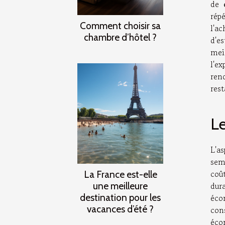
de
rép
Comment choisir sa
l'a
chambre d’hôtel ?
d'e
mei
l'e
ren
rest
Le
L'as
sem
coû
La France est-elle
une meilleure
dur
destination pour les
éco
vacances d’été ?
con
écon