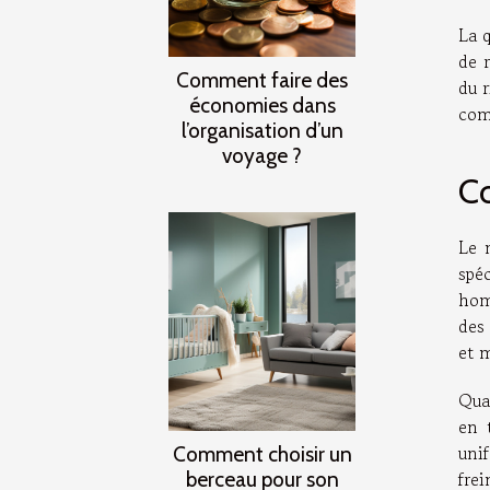
La q
de r
Comment faire des
du r
économies dans
com
l’organisation d’un
voyage ?
Co
Le 
spé
hom
des
et 
Qua
en 
uni
Comment choisir un
berceau pour son
frei