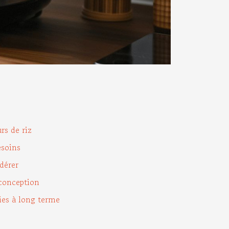
rs de riz
esoins
dérer
 conception
ies à long terme