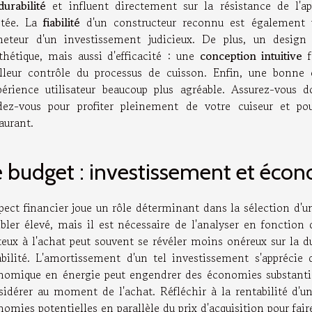
durabilité
et influent directement sur la résistance de l'app
étée. La
fiabilité
d'un constructeur reconnu est également u
cheteur d'un investissement judicieux. De plus, un desig
sthétique, mais aussi d'efficacité : une
conception intuitive
f
lleur contrôle du processus de cuisson. Enfin, une bonne
xpérience utilisateur beaucoup plus agréable. Assurez-vous
dez-vous pour profiter pleinement de votre cuiseur et pou
aurant.
 budget : investissement et éco
pect financier joue un rôle déterminant dans la sélection d'un 
bler élevé, mais il est nécessaire de l'analyser en fonctio
teux à l'achat peut souvent se révéler moins onéreux sur la du
abilité. L'amortissement d'un tel investissement s'apprécie
nomique en énergie peut engendrer des économies substantielle
sidérer au moment de l'achat. Réfléchir à la rentabilité d'un
omies potentielles en parallèle du prix d'acquisition pour fair