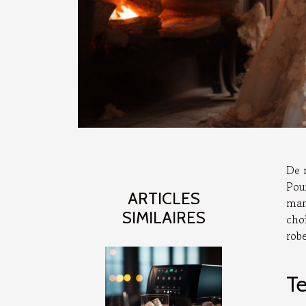
De 
Pou
ARTICLES
mar
SIMILAIRES
choi
rob
T