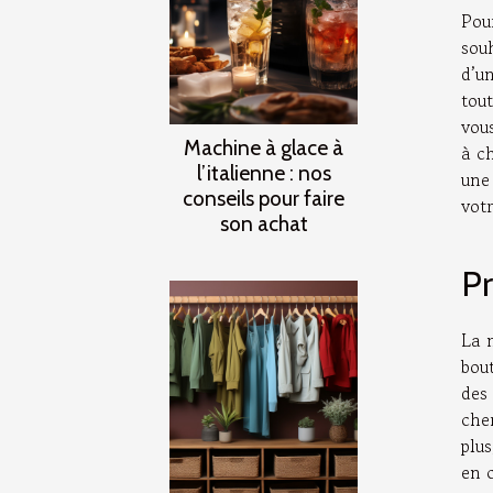
Pou
sou
d’u
tou
vous
Machine à glace à
à c
l’italienne : nos
une
conseils pour faire
votr
son achat
Pr
La 
bout
des 
che
plu
en 