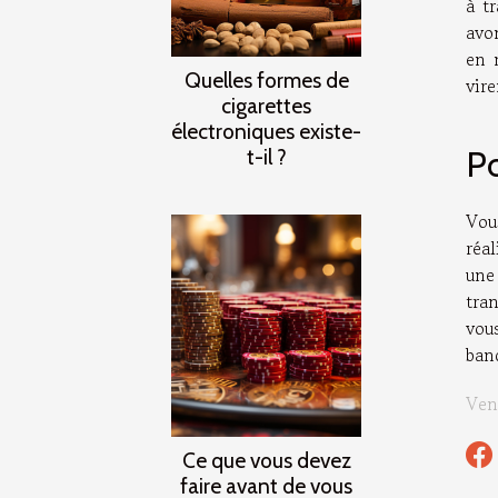
à t
avon
en 
Quelles formes de
vire
cigarettes
électroniques existe-
Po
t-il ?
Vou
réal
une
tran
vou
ban
Ven
Ce que vous devez
faire avant de vous