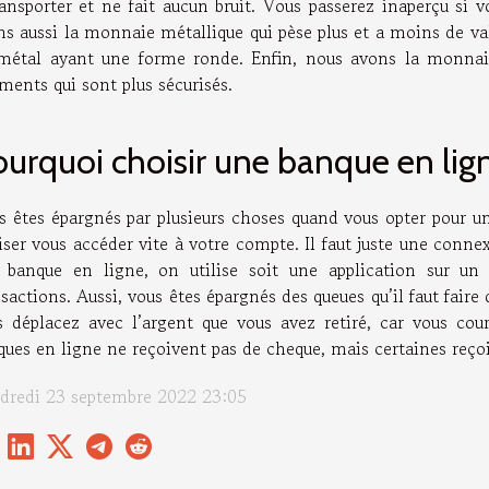
ransporter et ne fait aucun bruit. Vous passerez inaperçu si 
s aussi la monnaie métallique qui pèse plus et a moins de val
métal ayant une forme ronde. Enfin, nous avons la monnaie 
ments qui sont plus sécurisés.
urquoi choisir une banque en lig
s êtes épargnés par plusieurs choses quand vous opter pour un
iser vous accéder vite à votre compte. Il faut juste une conn
 banque en ligne, on utilise soit une application sur un s
sactions. Aussi, vous êtes épargnés des queues qu’il faut fair
s déplacez avec l’argent que vous avez retiré, car vous cour
ques en ligne ne reçoivent pas de cheque, mais certaines reçoi
dredi 23 septembre 2022 23:05