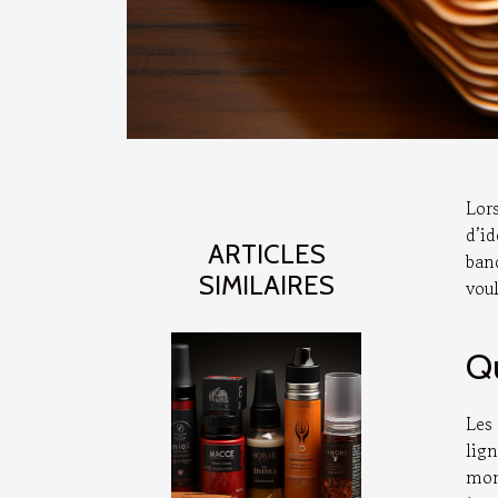
Lor
d’i
ARTICLES
ban
SIMILAIRES
voul
Qu
Les
lig
mon