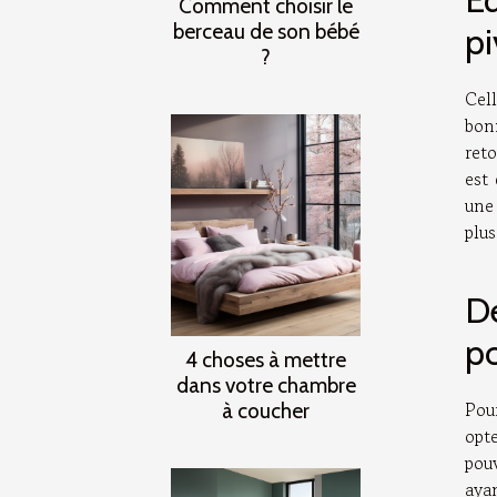
Comment choisir le
berceau de son bébé
p
?
Cel
bon
ret
est 
une 
plu
De
po
4 choses à mettre
dans votre chambre
Pou
à coucher
opt
pou
aya