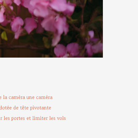
de la caméra une caméra
dotée de tête pivotante
 les portes et limiter les vols