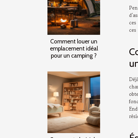
Pen
d'a
ces 
ces
Comment louer un
emplacement idéal
Co
pour un camping ?
u
Déj
cha
obt
fon
End
rési
Éq