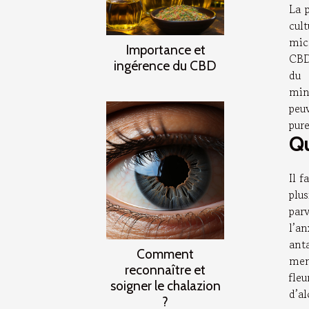
La p
cul
mic
Importance et
CBD
ingérence du CBD
du 
minu
peu
pur
Qu
Il f
plu
parv
l’an
ant
Comment
men
reconnaître et
fle
soigner le chalazion
d’a
?