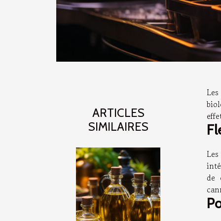
Les
bio
ARTICLES
eff
SIMILAIRES
Fl
Les
inté
de 
can
Po