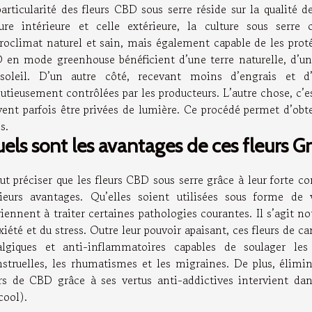
articularité des fleurs CBD sous serre réside sur la qualité de
ture intérieure et celle extérieure, la culture sous ser
roclimat naturel et sain, mais également capable de les protég
 en mode greenhouse bénéficient d’une terre naturelle, d’un
soleil. D’un autre côté, recevant moins d’engrais et d
tieusement contrôlées par les producteurs. L’autre chose, c’est
vent parfois être privées de lumière. Ce procédé permet d’obt
es.
els sont les avantages de ces fleurs 
aut préciser que les fleurs CBD sous serre grâce à leur forte 
sieurs avantages. Qu’elles soient utilisées sous forme d
iennent à traiter certaines pathologies courantes. Il s’agit 
xiété et du stress. Outre leur pouvoir apaisant, ces fleurs de 
algiques et anti-inflammatoires capables de soulager les
struelles, les rhumatismes et les migraines. De plus, élimi
urs de CBD grâce à ses vertus anti-addictives intervient da
lcool).